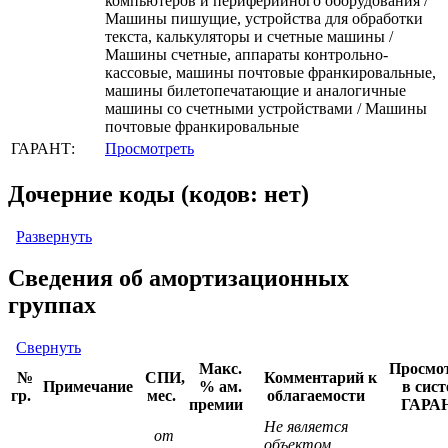
компьютеров и периферийного оборудования /
Машины пишущие, устройства для обработки
текста, калькуляторы и счетные машины /
Машины счетные, аппараты контрольно-
кассовые, машины почтовые франкировальные,
машины билетопечатающие и аналогичные
машины со счетными устройствами / Машины
почтовые франкировальные
ГАРАНТ:
Просмотреть
Дочерние коды (кодов: нет)
Развернуть
Сведения об амортизационных
группах
Свернуть
Макс.
Просмо
№
СПИ,
Комментарий к
Примечание
% ам.
в сист
гр.
мес.
облагаемости
премии
ГАРА
Не является
от
объектом