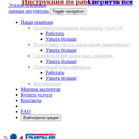
Инструкция по работе с отчетом
Свернуть все
Эталон основных
данных регулятора
Toggle navigation
Наши решения
Автоматизированная экспертиза учета ОС
Работать
Узнать больше
Подготовка учета к налоговому мониторингу
Узнать больше
Сопровождение налоговых проверок
Узнать больше
Эталонный классификатор
Работать
Узнать больше
Все решения
Мнения экспертов
Купить услуги
Контакты
FAQ
Войти/регистрация