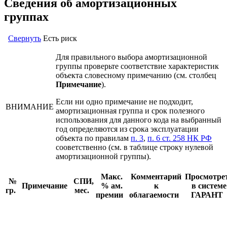
Сведения об амортизационных
группах
Свернуть
Есть риск
Для правильного выбора амортизационной
группы проверьте соответствие характеристик
объекта словесному примечанию (см. столбец
Примечание
).
Если ни одно примечание не подходит,
ВНИМАНИЕ
амортизационная группа и срок полезного
использования для данного кода на выбранный
год определяются из срока эксплуатации
объекта по правилам
п. 3
,
п. 6 ст. 258 НК РФ
сооветственно (см. в таблице строку нулевой
амортизационной группы).
Макс.
Комментарий
Просмотре
№
СПИ,
Примечание
% ам.
к
в системе
гр.
мес.
премии
облагаемости
ГАРАНТ