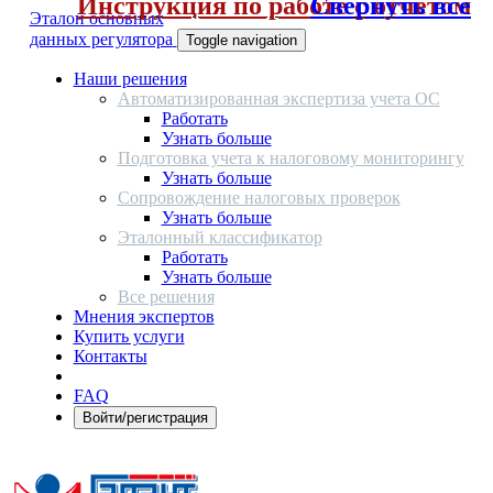
Инструкция по работе с отчетом
Свернуть все
Эталон основных
данных регулятора
Toggle navigation
Наши решения
Автоматизированная экспертиза учета ОС
Работать
Узнать больше
Подготовка учета к налоговому мониторингу
Узнать больше
Сопровождение налоговых проверок
Узнать больше
Эталонный классификатор
Работать
Узнать больше
Все решения
Мнения экспертов
Купить услуги
Контакты
FAQ
Войти/регистрация