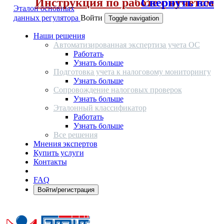
Инструкция по работе с отчетом
Свернуть все
Эталон основных
данных регулятора
Войти
Toggle navigation
Наши решения
Автоматизированная экспертиза учета ОС
Работать
Узнать больше
Подготовка учета к налоговому мониторингу
Узнать больше
Сопровождение налоговых проверок
Узнать больше
Эталонный классификатор
Работать
Узнать больше
Все решения
Мнения экспертов
Купить услуги
Контакты
FAQ
Войти/регистрация