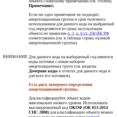
объекта словесному примечанию (см. столбец
Примечание
).
Если ни одно примечание не подходит,
амортизационная группа и срок полезного
использования для данного кода на выбранный
год определяются из срока эксплуатации
объекта по правилам
п. 3
,
п. 6 ст. 258 НК РФ
сооветственно (см. в таблице строку нулевой
амортизационной группы).
ВНИМАНИЕ
Для данного кода на выборанный год имеются
коды-потомки с иным набором
амортизационных групп (см. разделы
Дочерние коды
в отчетах для данного кода и
для всех его потомков).
Есть риск неверного определения
амортизационной группы.
Доклассифицируйте объект кодом
максимально низкого уровня. Использовать
высокоуровневый код
ОКОФ (ОК 013-2014
СНС 2008)
для классификации объекта можно
только если он определен через
прямой