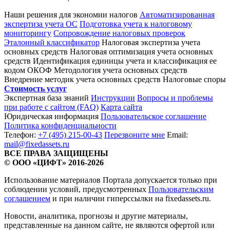
Наши решения для экономии налогов
Автоматизированная
экспертиза учета ОС
Подготовка учета к налоговому
мониторингу
Сопровождение налоговых проверок
Эталонный классификатор
Налоговая экспертиза учета
основных средств
Налоговая оптимизация учета основных
средств
Идентификация единицы учета и классификация ее
кодом ОКОФ
Методология учета основных средств
Внедрение методик учета основных средств
Налоговые споры
Стоимость услуг
Экспертная база знаний
Инструкции
Вопросы и проблемы
при работе с сайтом (FAQ)
Карта сайта
Юридическая информация
Пользовательское соглашение
Политика конфиденциальности
Телефон:
+7 (495) 215-00-43
Перезвоните мне
Email:
mail@fixedassets.ru
ВСЕ ПРАВА ЗАЩИЩЕНЫ
© ООО «ЦИФТ» 2016-2026
Использование материалов Портала допускается только при
соблюдении условий, предусмотренных
Пользовательским
соглашением
и при наличии гиперссылки на fixedassets.ru.
Новости, аналитика, прогнозы и другие материалы,
представленные на данном сайте, не являются офертой или