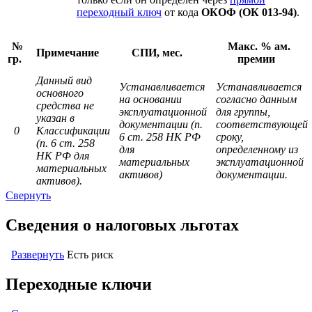
переходный ключ
от кода
ОКОФ (ОК 013-94)
.
№
Макс. % ам.
Примечание
СПИ, мес.
гр.
премии
Данный вид
Устанавливается
Устанавливается
основного
на основании
согласно данным
средства не
эксплуатационной
для группы,
указан в
документации (п.
соответствующей
0
Классификации
6 ст. 258 НК РФ
сроку,
(п. 6 ст. 258
для
определенному из
НК РФ для
материальных
эксплуатационной
материальных
активов)
документации.
активов).
Свернуть
Сведения о налоговых льготах
Развернуть
Есть риск
Переходные ключи