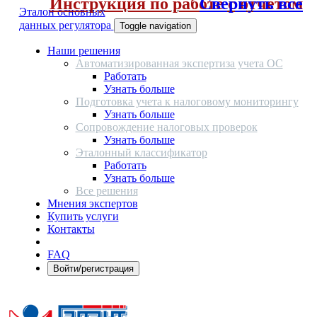
Инструкция по работе с отчетом
Свернуть все
Эталон основных
данных регулятора
Toggle navigation
Наши решения
Автоматизированная экспертиза учета ОС
Работать
Узнать больше
Подготовка учета к налоговому мониторингу
Узнать больше
Сопровождение налоговых проверок
Узнать больше
Эталонный классификатор
Работать
Узнать больше
Все решения
Мнения экспертов
Купить услуги
Контакты
FAQ
Войти/регистрация