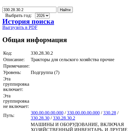
Найти
Выбрать год:
История поиска
Выгрузить в PDF
Общая информация
Код:
330.28.30.2
Описание:
Тракторы для сельского хозяйства прочие
Примечание:
Уровень:
Подгруппа (7)
Эта
группировка
включает:
Эта
группировка
не включает:
300.00.00.00.000
/
330.00.00.00.000
/
330.28
/
Путь:
330.28.30
/
330.28.30.2
МАШИНЫ И ОБОРУДОВАНИЕ, ВКЛЮЧАЯ
ХОЗЯЙСТВЕННЫЙ ИНВЕНТАРЬ, И ДРУГИЕ