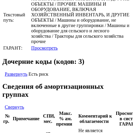
ОБЪЕКТЫ / ПРОЧИЕ МАШИНЫ И
ОБОРУДОВАНИЕ, ВКЛЮЧАЯ
Текстовый
ХОЗЯЙСТВЕННЫЙ ИНВЕНТАРЬ, И ДРУГИЕ
путь:
ОБЪЕКТЫ / Машины и оборудование, не
включенные в другие группировки / Машины и
оборудование для сельского и лесного
хозяйства / Тракторы для сельского хозяйства
прочие
ГАРАНТ:
Просмотреть
Дочерние коды (кодов: 3)
Развернуть
Есть риск
Сведения об амортизационных
группах
Свернуть
Макс.
Просмо
№
СПИ,
Комментарий к
Примечание
% ам.
в сис
гр.
мес.
облагаемости
премии
ГАРА
Не является