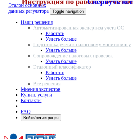
Инструкция по работе с отчетом
Свернуть все
Эталон основных
данных регулятора
Toggle navigation
Наши решения
Автоматизированная экспертиза учета ОС
Работать
Узнать больше
Подготовка учета к налоговому мониторингу
Узнать больше
Сопровождение налоговых проверок
Узнать больше
Эталонный классификатор
Работать
Узнать больше
Все решения
Мнения экспертов
Купить услуги
Контакты
FAQ
Войти/регистрация