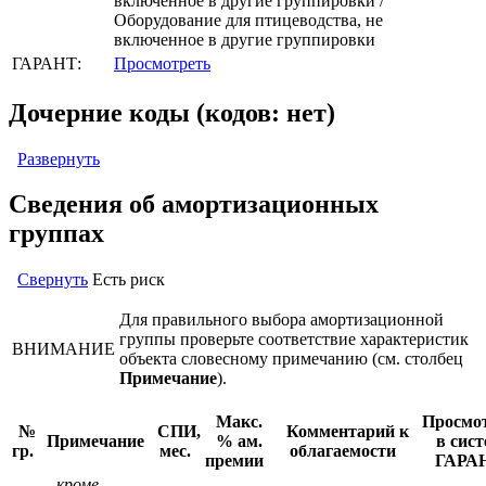
включенное в другие группировки /
Оборудование для птицеводства, не
включенное в другие группировки
ГАРАНТ:
Просмотреть
Дочерние коды (кодов: нет)
Развернуть
Сведения об амортизационных
группах
Свернуть
Есть риск
Для правильного выбора амортизационной
группы проверьте соответствие характеристик
ВНИМАНИЕ
объекта словесному примечанию (см. столбец
Примечание
).
Макс.
Просмо
№
СПИ,
Комментарий к
Примечание
% ам.
в сист
гр.
мес.
облагаемости
премии
ГАРА
кроме