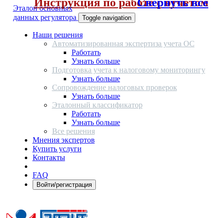
Инструкция по работе с отчетом
Свернуть все
Эталон основных
данных регулятора
Toggle navigation
Наши решения
Автоматизированная экспертиза учета ОС
Работать
Узнать больше
Подготовка учета к налоговому мониторингу
Узнать больше
Сопровождение налоговых проверок
Узнать больше
Эталонный классификатор
Работать
Узнать больше
Все решения
Мнения экспертов
Купить услуги
Контакты
FAQ
Войти/регистрация