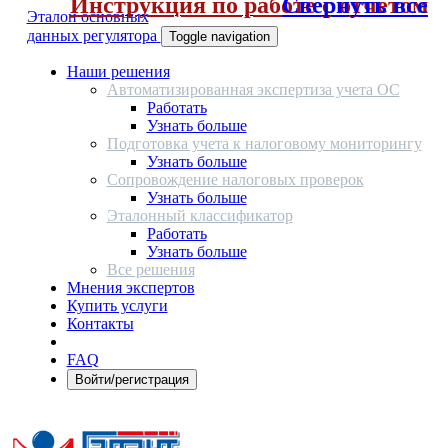
Инструкция по работе с отчетом
Свернуть все
Эталон основных
данных регулятора
Toggle navigation
Наши решения
Автоматизированная экспертиза учета ОС
Работать
Узнать больше
Подготовка учета к налоговому мониторингу
Узнать больше
Сопровождение налоговых проверок
Узнать больше
Эталонный классификатор
Работать
Узнать больше
Все решения
Мнения экспертов
Купить услуги
Контакты
FAQ
Войти/регистрация