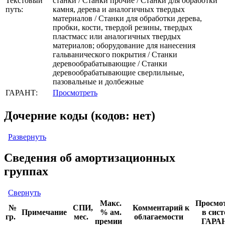
Текстовый
станки / Станки прочие / Станки для обработки
путь:
камня, дерева и аналогичных твердых
материалов / Станки для обработки дерева,
пробки, кости, твердой резины, твердых
пластмасс или аналогичных твердых
материалов; оборудование для нанесения
гальванического покрытия / Станки
деревообрабатывающие / Станки
деревообрабатывающие сверлильные,
пазовальные и долбежные
ГАРАНТ:
Просмотреть
Дочерние коды (кодов: нет)
Развернуть
Сведения об амортизационных
группах
Свернуть
Макс.
Просмо
№
СПИ,
Комментарий к
Примечание
% ам.
в сист
гр.
мес.
облагаемости
премии
ГАРА