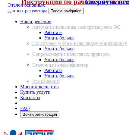
Инструкция по работе с отчетом
Свернуть все
Эталон основных
данных регулятора
Toggle navigation
Наши решения
Автоматизированная экспертиза учета ОС
Работать
Узнать больше
Подготовка учета к налоговому мониторингу
Узнать больше
Сопровождение налоговых проверок
Узнать больше
Эталонный классификатор
Работать
Узнать больше
Все решения
Мнения экспертов
Купить услуги
Контакты
FAQ
Войти/регистрация