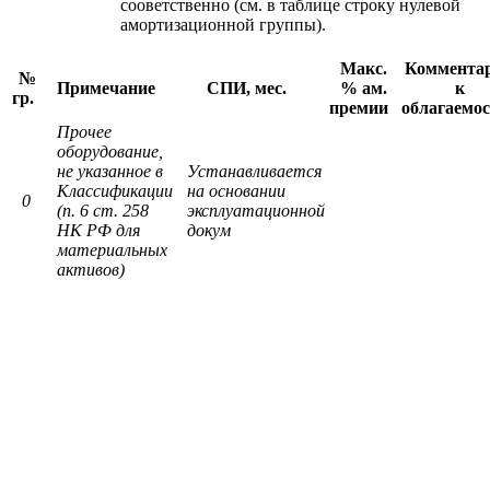
сооветственно (см. в таблице строку нулевой
амортизационной группы).
Макс.
Коммента
№
Примечание
СПИ, мес.
% ам.
к
гр.
премии
облагаемо
Прочее
оборудование,
не указанное в
Устанавливается
Классификации
на основании
0
(п. 6 ст. 258
эксплуатационной
НК РФ для
докум
материальных
активов)