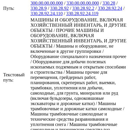
300.00.00.00.000
/
330.00.00.00.000
/
330.28
/
Путь:
330.28.9
/
330.28.92
/
330.28.92.2
/
330.28.92.24
/
330.28.92.24.110
/
330.28.92.24.119
МАШИНЫ И ОБОРУДОВАНИЕ, ВКЛЮЧАЯ
ХОЗЯЙСТВЕННЫЙ ИНВЕНТАРЬ, И ДРУГИЕ
ОБЪЕКТЫ / ПРОЧИЕ МАШИНЫ И
ОБОРУДОВАНИЕ, ВКЛЮЧАЯ
ХОЗЯЙСТВЕННЫЙ ИНВЕНТАРЬ, И ДРУГИЕ
ОБЪЕКТЫ / Машины и оборудование, не
включенные в другие группировки /
Оборудование специального назначения прочее
/ Оборудование для добычи полезных
ископаемых подземным и открытым способами
и строительства / Машины прочие для
Текстовый
перемещения, грейдерных работ,
путь:
планирования, скреперных работ, выемки,
трамбовки, уплотнения или добычи,
самоходные, для грунта, минералов или руд
(включая бульдозеры, одноковшовые
экскаваторы и дорожные катки) / Машины
трамбовочные и дорожные катки самоходные /
Машины трамбовочные самоходные и
технические средства раз­равнивания и
уплотнения снега / Машины трамбовочные
самоходные и технические средства раз­