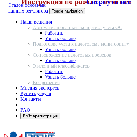
Инструкция по работе с отчетом
Свернуть все
Эталон основных
данных регулятора
Toggle navigation
Наши решения
Автоматизированная экспертиза учета ОС
Работать
Узнать больше
Подготовка учета к налоговому мониторингу
Узнать больше
Сопровождение налоговых проверок
Узнать больше
Эталонный классификатор
Работать
Узнать больше
Все решения
Мнения экспертов
Купить услуги
Контакты
FAQ
Войти/регистрация