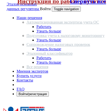
Инструкция по работе с отчетом
Свернуть все
Эталон основных
данных регулятора
Войти
Toggle navigation
Наши решения
Автоматизированная экспертиза учета ОС
Работать
Узнать больше
Подготовка учета к налоговому мониторингу
Узнать больше
Сопровождение налоговых проверок
Узнать больше
Эталонный классификатор
Работать
Узнать больше
Все решения
Мнения экспертов
Купить услуги
Контакты
FAQ
Войти/регистрация