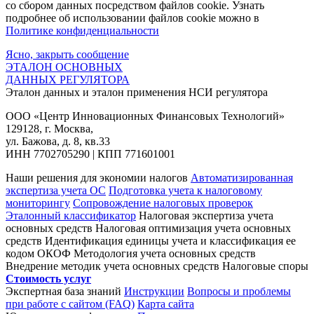
со сбором данных посредством файлов cookie. Узнать
подробнее об использовании файлов cookie можно в
Политике конфиденциальности
Ясно, закрыть сообщение
ЭТАЛОН ОСНОВНЫХ
ДАННЫХ РЕГУЛЯТОРА
Эталон данных и эталон применения НСИ регулятора
ООО «Центр Инновационных Финансовых Технологий»
129128
, г.
Москва
,
ул. Бажова, д. 8, кв.33
ИНН
7702705290
| КПП 771601001
Наши решения для экономии налогов
Автоматизированная
экспертиза учета ОС
Подготовка учета к налоговому
мониторингу
Сопровождение налоговых проверок
Эталонный классификатор
Налоговая экспертиза учета
основных средств
Налоговая оптимизация учета основных
средств
Идентификация единицы учета и классификация ее
кодом ОКОФ
Методология учета основных средств
Внедрение методик учета основных средств
Налоговые споры
Стоимость услуг
Экспертная база знаний
Инструкции
Вопросы и проблемы
при работе с сайтом (FAQ)
Карта сайта