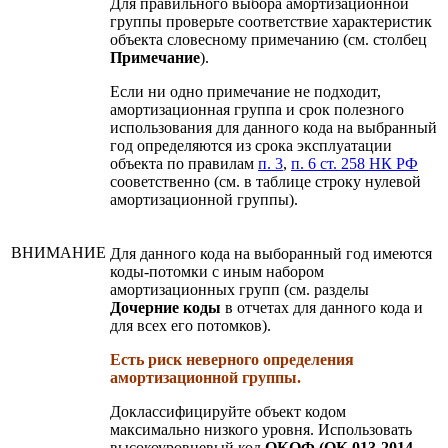
Для правильного выбора амортизационной
группы проверьте соответствие характеристик
объекта словесному примечанию (см. столбец
Примечание
).
Если ни одно примечание не подходит,
амортизационная группа и срок полезного
использования для данного кода на выбранный
год определяются из срока эксплуатации
объекта по правилам
п. 3
,
п. 6 ст. 258 НК РФ
сооветственно (см. в таблице строку нулевой
амортизационной группы).
ВНИМАНИЕ
Для данного кода на выборанный год имеются
коды-потомки с иным набором
амортизационных групп (см. разделы
Дочерние коды
в отчетах для данного кода и
для всех его потомков).
Есть риск неверного определения
амортизационной группы.
Доклассифицируйте объект кодом
максимально низкого уровня. Использовать
высокоуровневый код
ОКОФ (ОК 013-2014