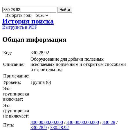
Найти
Выбрать год:
История поиска
Выгрузить в PDF
Общая информация
Код:
330.28.92
Оборудование для добычи полезных
Описание:
ископаемых подземным и открытым способами
и строительства
Примечание:
Уровень:
Группа (6)
Эта
группировка
включает:
Эта
группировка
не включает:
300.00.00.00.000
/
330.00.00.00.000
/
330.28
/
Путь:
330.28.9
/
330.28.92