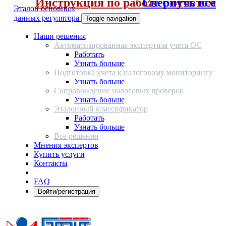
Инструкция по работе с отчетом
Свернуть все
Эталон основных
данных регулятора
Toggle navigation
Наши решения
Автоматизированная экспертиза учета ОС
Работать
Узнать больше
Подготовка учета к налоговому мониторингу
Узнать больше
Сопровождение налоговых проверок
Узнать больше
Эталонный классификатор
Работать
Узнать больше
Все решения
Мнения экспертов
Купить услуги
Контакты
FAQ
Войти/регистрация