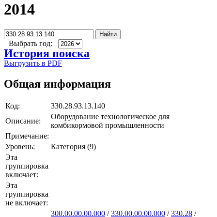
2014
Найти
Выбрать год:
История поиска
Выгрузить в PDF
Общая информация
Код:
330.28.93.13.140
Оборудование технологическое для
Описание:
комбикормовой промышленности
Примечание:
Уровень:
Категория (9)
Эта
группировка
включает:
Эта
группировка
не включает:
300.00.00.00.000
/
330.00.00.00.000
/
330.28
/