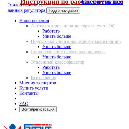
Инструкция по работе с отчетом
Свернуть все
Эталон основных
данных регулятора
Toggle navigation
Наши решения
Автоматизированная экспертиза учета ОС
Работать
Узнать больше
Подготовка учета к налоговому мониторингу
Узнать больше
Сопровождение налоговых проверок
Узнать больше
Эталонный классификатор
Работать
Узнать больше
Все решения
Мнения экспертов
Купить услуги
Контакты
FAQ
Войти/регистрация