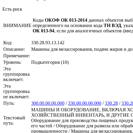
Есть риск
Коды
ОКОФ ОК 013-2014
данных объектов выб
ВНИМАНИЕ
определенного на основании кода
ТН ВЭД
, ука
ОК 013-94
, если для аналогичных объектов (вв
Код:
330.28.93.13.142
Описание:
Машины для мелассирования, подачи жиров и д
Примечание:
Уровень:
Подкатегория (10)
Эта
группировка
включает:
Эта
группировка
не включает:
Путь:
300.00.00.00.000
/
330.00.00.00.000
/
330.28
/
330.2
МАШИНЫ И ОБОРУДОВАНИЕ, ВКЛЮЧАЯ ХО
ХОЗЯЙСТВЕННЫЙ ИНВЕНТАРЬ, И ДРУГИЕ ОБЪЕКТЫ
Текстовый
Оборудование для производства пищевых продукт
путь:
его частей / Оборудование для размола или обра
промышленности / Машины для мелассирования,