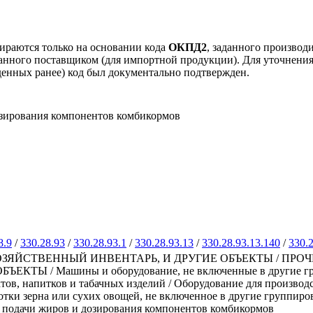
ираются только на основании кода
ОКПД2
, заданного производ
занного поставщиком (для импортной продукции). Для уточнени
еденных ранее) код был документально подтвержден.
озирования компонентов комбикормов
8.9
/
330.28.93
/
330.28.93.1
/
330.28.93.13
/
330.28.93.13.140
/
330.2
ЗЯЙСТВЕННЫЙ ИНВЕНТАРЬ, И ДРУГИЕ ОБЪЕКТЫ / ПРО
 / Машины и оборудование, не включенные в другие группи
ов, напитков и табачных изделий / Оборудование для производ
ботки зерна или сухих овощей, не включенное в другие группир
 подачи жиров и дозирования компонентов комбикормов