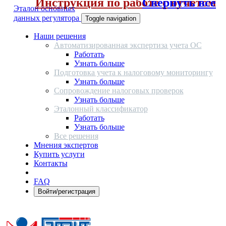
Инструкция по работе с отчетом
Свернуть все
Эталон основных
данных регулятора
Toggle navigation
Наши решения
Автоматизированная экспертиза учета ОС
Работать
Узнать больше
Подготовка учета к налоговому мониторингу
Узнать больше
Сопровождение налоговых проверок
Узнать больше
Эталонный классификатор
Работать
Узнать больше
Все решения
Мнения экспертов
Купить услуги
Контакты
FAQ
Войти/регистрация