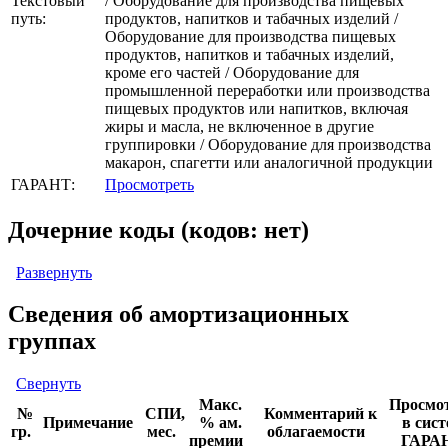
Текстовый
/ Оборудование для производства пищевых
путь:
продуктов, напитков и табачных изделий /
Оборудование для производства пищевых
продуктов, напитков и табачных изделий,
кроме его частей / Оборудование для
промышленной переработки или производства
пищевых продуктов или напитков, включая
жиры и масла, не включенное в другие
группировки / Оборудование для производства
макарон, спагетти или аналогичной продукции
ГАРАНТ:
Просмотреть
Дочерние коды (кодов: нет)
Развернуть
Сведения об амортизационных
группах
Свернуть
Макс.
Просмо
№
СПИ,
Комментарий к
Примечание
% ам.
в сист
гр.
мес.
облагаемости
премии
ГАРА