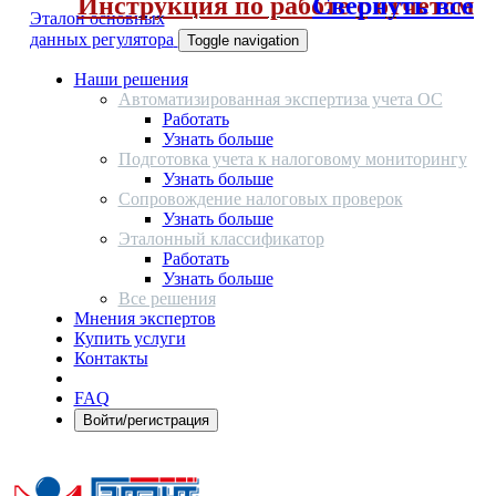
Инструкция по работе с отчетом
Свернуть все
Эталон основных
данных регулятора
Toggle navigation
Наши решения
Автоматизированная экспертиза учета ОС
Работать
Узнать больше
Подготовка учета к налоговому мониторингу
Узнать больше
Сопровождение налоговых проверок
Узнать больше
Эталонный классификатор
Работать
Узнать больше
Все решения
Мнения экспертов
Купить услуги
Контакты
FAQ
Войти/регистрация