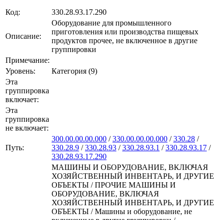
Код:
330.28.93.17.290
Оборудование для промышленного
приготовления или производства пищевых
Описание:
продуктов прочее, не включенное в другие
группировки
Примечание:
Уровень:
Категория (9)
Эта
группировка
включает:
Эта
группировка
не включает:
300.00.00.00.000
/
330.00.00.00.000
/
330.28
/
Путь:
330.28.9
/
330.28.93
/
330.28.93.1
/
330.28.93.17
/
330.28.93.17.290
МАШИНЫ И ОБОРУДОВАНИЕ, ВКЛЮЧАЯ
ХОЗЯЙСТВЕННЫЙ ИНВЕНТАРЬ, И ДРУГИЕ
ОБЪЕКТЫ / ПРОЧИЕ МАШИНЫ И
ОБОРУДОВАНИЕ, ВКЛЮЧАЯ
ХОЗЯЙСТВЕННЫЙ ИНВЕНТАРЬ, И ДРУГИЕ
ОБЪЕКТЫ / Машины и оборудование, не