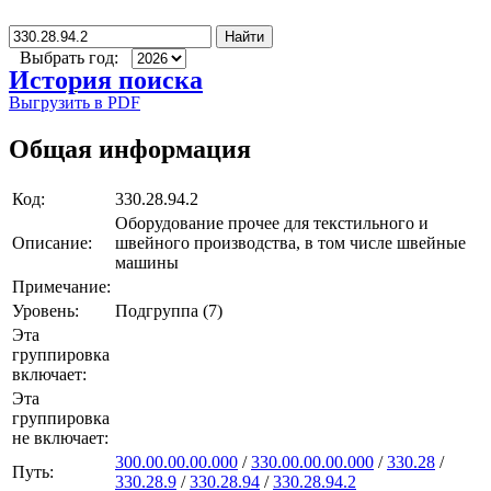
Найти
Выбрать год:
История поиска
Выгрузить в PDF
Общая информация
Код:
330.28.94.2
Оборудование прочее для текстильного и
Описание:
швейного производства, в том числе швейные
машины
Примечание:
Уровень:
Подгруппа (7)
Эта
группировка
включает:
Эта
группировка
не включает:
300.00.00.00.000
/
330.00.00.00.000
/
330.28
/
Путь:
330.28.9
/
330.28.94
/
330.28.94.2