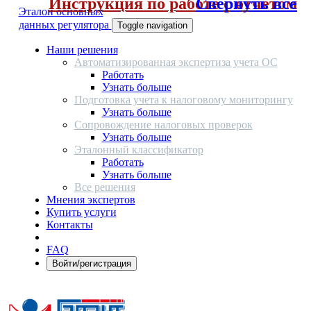
Инструкция по работе с отчетом
Свернуть все
Эталон основных
данных регулятора
Toggle navigation
Наши решения
Автоматизированная экспертиза учета ОС
Работать
Узнать больше
Подготовка учета к налоговому мониторингу
Узнать больше
Сопровождение налоговых проверок
Узнать больше
Эталонный классификатор
Работать
Узнать больше
Все решения
Мнения экспертов
Купить услуги
Контакты
FAQ
Войти/регистрация