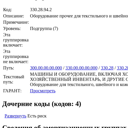
Код:
330.28.94.2
Описание:
Оборудование прочее для текстильного и швейн
Примечание:
Уровень:
Подгруппа (7)
Эта
группировка
включает:
Эта
группировка
не включает:
Путь:
300.00.00.00.000
/
330.00.00.00.000
/
330.28
/
330.2
МАШИНЫ И ОБОРУДОВАНИЕ, ВКЛЮЧАЯ ХО
Текстовый
ХОЗЯЙСТВЕННЫЙ ИНВЕНТАРЬ, И ДРУГИЕ ОБЪЕКТЫ
путь:
Оборудование для текстильного, швейного и кож
ГАРАНТ:
Просмотреть
Дочерние коды (кодов: 4)
Развернуть
Есть риск
Сведения об амортизационных группах