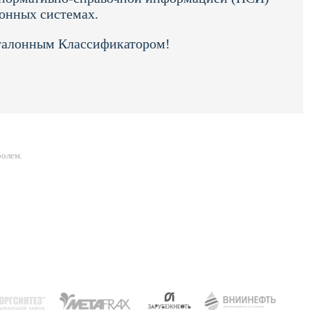
ионных системах.
Эталонным Классификатором!
ролем.