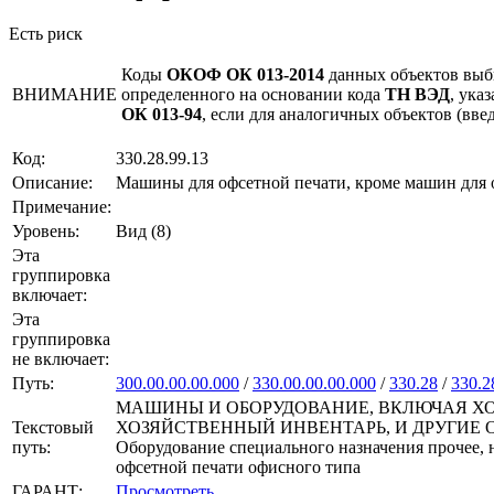
Есть риск
Коды
ОКОФ ОК 013-2014
данных объектов выб
ВНИМАНИЕ
определенного на основании кода
ТН ВЭД
, ука
ОК 013-94
, если для аналогичных объектов (вв
Код:
330.28.99.13
Описание:
Машины для офсетной печати, кроме машин для 
Примечание:
Уровень:
Вид (8)
Эта
группировка
включает:
Эта
группировка
не включает:
Путь:
300.00.00.00.000
/
330.00.00.00.000
/
330.28
/
330.2
МАШИНЫ И ОБОРУДОВАНИЕ, ВКЛЮЧАЯ ХО
Текстовый
ХОЗЯЙСТВЕННЫЙ ИНВЕНТАРЬ, И ДРУГИЕ ОБЪЕКТЫ
путь:
Оборудование специального назначения прочее, 
офсетной печати офисного типа
ГАРАНТ:
Просмотреть