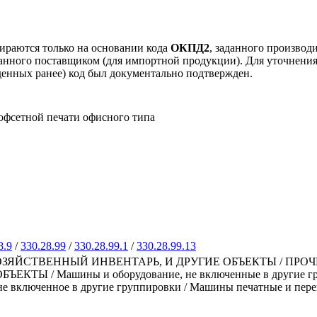
ираются только на основании кода
ОКПД2
, заданного производ
занного поставщиком (для импортной продукции). Для уточнени
еденных ранее) код был документально подтвержден.
офсетной печати офисного типа
8.9
/
330.28.99
/
330.28.99.1
/
330.28.99.13
ЗЯЙСТВЕННЫЙ ИНВЕНТАРЬ, И ДРУГИЕ ОБЪЕКТЫ / ПРО
 / Машины и оборудование, не включенные в другие группи
не включенное в другие группировки / Машины печатные и пер