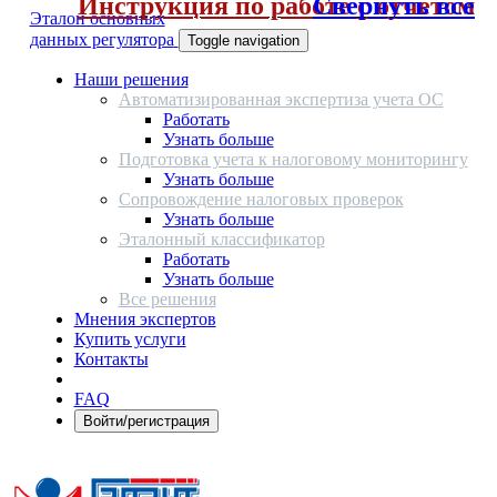
Инструкция по работе с отчетом
Свернуть все
Эталон основных
данных регулятора
Toggle navigation
Наши решения
Автоматизированная экспертиза учета ОС
Работать
Узнать больше
Подготовка учета к налоговому мониторингу
Узнать больше
Сопровождение налоговых проверок
Узнать больше
Эталонный классификатор
Работать
Узнать больше
Все решения
Мнения экспертов
Купить услуги
Контакты
FAQ
Войти/регистрация