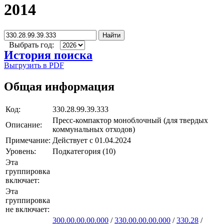
2014
Найти
Выбрать год:
История поиска
Выгрузить в PDF
Общая информация
Код:
330.28.99.39.333
Пресс-компактор моноблочный (для твердых
Описание:
коммунальных отходов)
Примечание:
Действует с 01.04.2024
Уровень:
Подкатегория (10)
Эта
группировка
включает:
Эта
группировка
не включает:
300.00.00.00.000
/
330.00.00.00.000
/
330.28
/