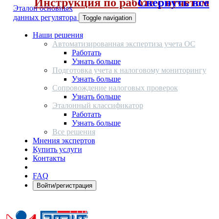
Инструкция по работе с отчетом
Свернуть все
Эталон основных
данных регулятора
Toggle navigation
Наши решения
Автоматизированная экспертиза учета ОС
Работать
Узнать больше
Подготовка учета к налоговому мониторингу
Узнать больше
Сопровождение налоговых проверок
Узнать больше
Эталонный классификатор
Работать
Узнать больше
Все решения
Мнения экспертов
Купить услуги
Контакты
FAQ
Войти/регистрация