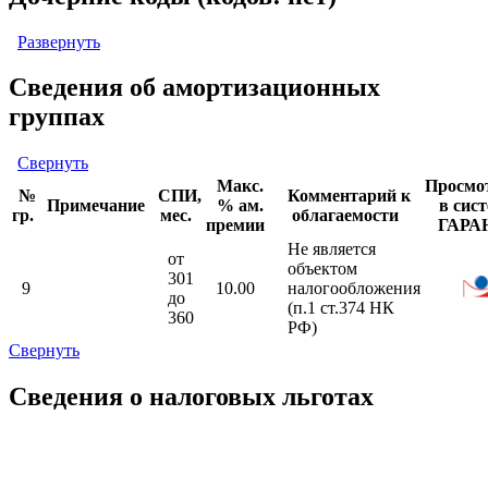
Развернуть
Сведения об амортизационных
группах
Свернуть
Макс.
Просмо
№
СПИ,
Комментарий к
Примечание
% ам.
в сис
гр.
мес.
облагаемости
премии
ГАРА
Не является
от
объектом
301
9
10.00
налогообложения
до
(п.1 ст.374 НК
360
РФ)
Свернуть
Сведения о налоговых льготах