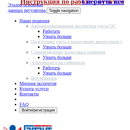
Инструкция по работе с отчетом
Свернуть все
Эталон основных
данных регулятора
Toggle navigation
Наши решения
Автоматизированная экспертиза учета ОС
Работать
Узнать больше
Подготовка учета к налоговому мониторингу
Узнать больше
Сопровождение налоговых проверок
Узнать больше
Эталонный классификатор
Работать
Узнать больше
Все решения
Мнения экспертов
Купить услуги
Контакты
FAQ
Войти/регистрация