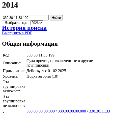
2014
Найти
Выбрать год:
История поиска
Выгрузить в PDF
Общая информация
Код:
330.30.11.33.199
Суда прочие, не включенные в другие
Описание:
группировки
Примечание:
Действует с 01.02.2025
Уровень:
Подкатегория (10)
Эта
группировка
включает:
Эта
группировка
не включает:
300.00.00.00.000
/
330.00.00.00.000
/
330.30.11.33