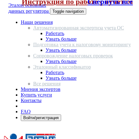
Инструкция по работе с отчетом
Свернуть все
Эталон основных
данных регулятора
Toggle navigation
Наши решения
Автоматизированная экспертиза учета ОС
Работать
Узнать больше
Подготовка учета к налоговому мониторингу
Узнать больше
Сопровождение налоговых проверок
Узнать больше
Эталонный классификатор
Работать
Узнать больше
Все решения
Мнения экспертов
Купить услуги
Контакты
FAQ
Войти/регистрация