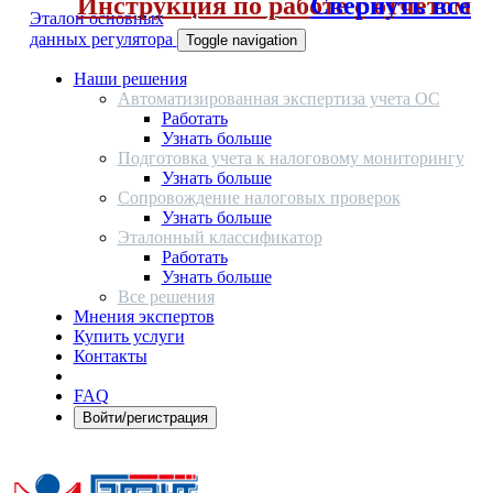
Инструкция по работе с отчетом
Свернуть все
Эталон основных
данных регулятора
Toggle navigation
Наши решения
Автоматизированная экспертиза учета ОС
Работать
Узнать больше
Подготовка учета к налоговому мониторингу
Узнать больше
Сопровождение налоговых проверок
Узнать больше
Эталонный классификатор
Работать
Узнать больше
Все решения
Мнения экспертов
Купить услуги
Контакты
FAQ
Войти/регистрация