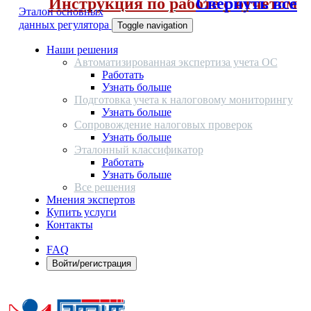
Инструкция по работе с отчетом
Свернуть все
Эталон основных
данных регулятора
Toggle navigation
Наши решения
Автоматизированная экспертиза учета ОС
Работать
Узнать больше
Подготовка учета к налоговому мониторингу
Узнать больше
Сопровождение налоговых проверок
Узнать больше
Эталонный классификатор
Работать
Узнать больше
Все решения
Мнения экспертов
Купить услуги
Контакты
FAQ
Войти/регистрация