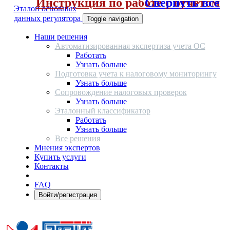
Инструкция по работе с отчетом
Свернуть все
Эталон основных
данных регулятора
Toggle navigation
Наши решения
Автоматизированная экспертиза учета ОС
Работать
Узнать больше
Подготовка учета к налоговому мониторингу
Узнать больше
Сопровождение налоговых проверок
Узнать больше
Эталонный классификатор
Работать
Узнать больше
Все решения
Мнения экспертов
Купить услуги
Контакты
FAQ
Войти/регистрация