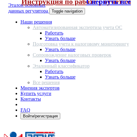
Инструкция по работе с отчетом
Свернуть все
Эталон основных
данных регулятора
Toggle navigation
Наши решения
Автоматизированная экспертиза учета ОС
Работать
Узнать больше
Подготовка учета к налоговому мониторингу
Узнать больше
Сопровождение налоговых проверок
Узнать больше
Эталонный классификатор
Работать
Узнать больше
Все решения
Мнения экспертов
Купить услуги
Контакты
FAQ
Войти/регистрация