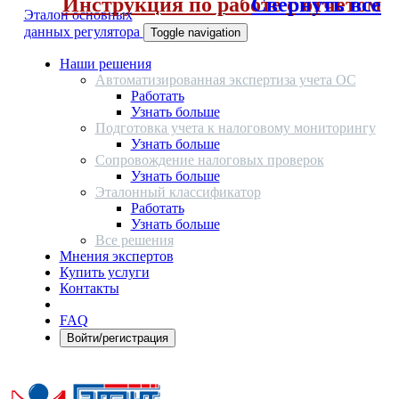
Инструкция по работе с отчетом
Свернуть все
Эталон основных
данных регулятора
Toggle navigation
Наши решения
Автоматизированная экспертиза учета ОС
Работать
Узнать больше
Подготовка учета к налоговому мониторингу
Узнать больше
Сопровождение налоговых проверок
Узнать больше
Эталонный классификатор
Работать
Узнать больше
Все решения
Мнения экспертов
Купить услуги
Контакты
FAQ
Войти/регистрация