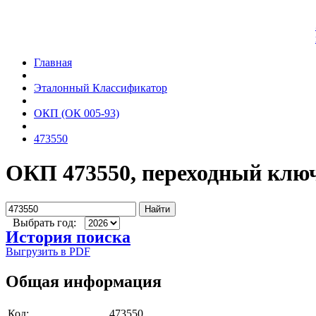
Главная
Эталонный Классификатор
ОКП (ОК 005-93)
473550
ОКП 473550, переходный клю
Найти
Выбрать год:
История поиска
Выгрузить в PDF
Общая информация
Код:
473550