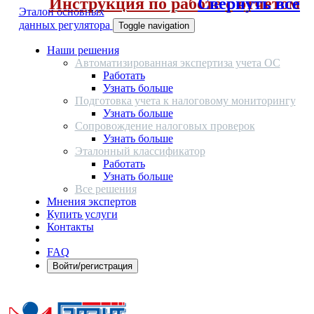
Инструкция по работе с отчетом
Свернуть все
Эталон основных
данных регулятора
Toggle navigation
Наши решения
Автоматизированная экспертиза учета ОС
Работать
Узнать больше
Подготовка учета к налоговому мониторингу
Узнать больше
Сопровождение налоговых проверок
Узнать больше
Эталонный классификатор
Работать
Узнать больше
Все решения
Мнения экспертов
Купить услуги
Контакты
FAQ
Войти/регистрация