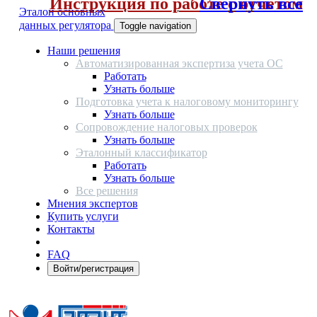
Инструкция по работе с отчетом
Свернуть все
Эталон основных
данных регулятора
Toggle navigation
Наши решения
Автоматизированная экспертиза учета ОС
Работать
Узнать больше
Подготовка учета к налоговому мониторингу
Узнать больше
Сопровождение налоговых проверок
Узнать больше
Эталонный классификатор
Работать
Узнать больше
Все решения
Мнения экспертов
Купить услуги
Контакты
FAQ
Войти/регистрация