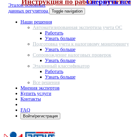
Инструкция по работе с отчетом
Свернуть все
Эталон основных
данных регулятора
Toggle navigation
Наши решения
Автоматизированная экспертиза учета ОС
Работать
Узнать больше
Подготовка учета к налоговому мониторингу
Узнать больше
Сопровождение налоговых проверок
Узнать больше
Эталонный классификатор
Работать
Узнать больше
Все решения
Мнения экспертов
Купить услуги
Контакты
FAQ
Войти/регистрация