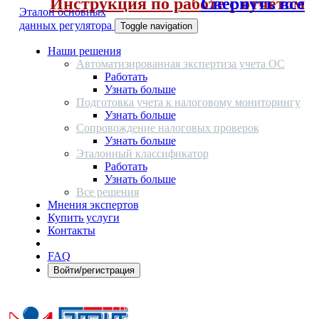
Инструкция по работе с отчетом
Свернуть все
Эталон основных
данных регулятора
Toggle navigation
Наши решения
Автоматизированная экспертиза учета ОС
Работать
Узнать больше
Подготовка учета к налоговому мониторингу
Узнать больше
Сопровождение налоговых проверок
Узнать больше
Эталонный классификатор
Работать
Узнать больше
Все решения
Мнения экспертов
Купить услуги
Контакты
FAQ
Войти/регистрация