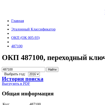
Главная
Эталонный Классификатор
ОКП (ОК 005-93)
487100
ОКП 487100, переходный клю
Найти
Выбрать год:
История поиска
Выгрузить в PDF
Общая информация
Код:
487100