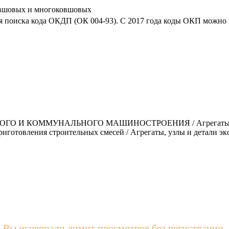
ковшовых и многоковшовых
я поиска кода ОКДП (ОК 004-93). C 2017 года коды ОКП можно 
И КОММУНАЛЬНОГО МАШИНОСТРОЕНИЯ / Агрегаты, узлы и
риготовления строительных смесей / Агрегаты, узлы и детали 
Вы исчерпали лимит просмотров без регистрации.