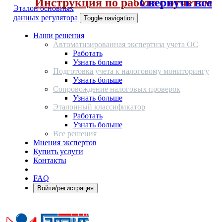
Инструкция по работе с отчетом
Свернуть все
Эталон основных
данных регулятора
Toggle navigation
Наши решения
Автоматизированная экспертиза учета ОС
Работать
Узнать больше
Подготовка учета к налоговому мониторингу
Узнать больше
Сопровождение налоговых проверок
Узнать больше
Эталонный классификатор
Работать
Узнать больше
Все решения
Мнения экспертов
Купить услуги
Контакты
FAQ
Войти/регистрация