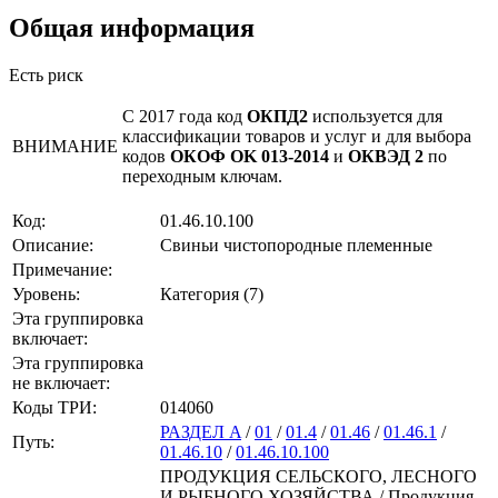
Общая информация
Есть риск
С 2017 года код
ОКПД2
используется для
классификации товаров и услуг и для выбора
ВНИМАНИЕ
кодов
ОКОФ OK 013-2014
и
ОКВЭД 2
по
переходным ключам.
Код:
01.46.10.100
Описание:
Свиньи чистопородные племенные
Примечание:
Уровень:
Категория (7)
Эта группировка
включает:
Эта группировка
не включает:
Коды ТРИ:
014060
РАЗДЕЛ A
/
01
/
01.4
/
01.46
/
01.46.1
/
Путь:
01.46.10
/
01.46.10.100
ПРОДУКЦИЯ СЕЛЬСКОГО, ЛЕСНОГО
И РЫБНОГО ХОЗЯЙСТВА / Продукция